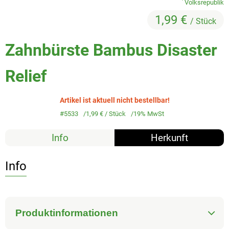
, Herkunft:
Volksrepublik
Veggie & Vegan
1,99 €
/ Stück
Backwaren
Zahnbürste Bambus Disaster
Trockensortiment
Relief
Getränke
Natur-Drogerie
Artikel ist aktuell nicht bestellbar!
#5533
1,99 €
/ Stück
19% MwSt
AllerLiebe
Info
Herkunft
Großgebinde
Info
Über uns
Service
Produktinformationen