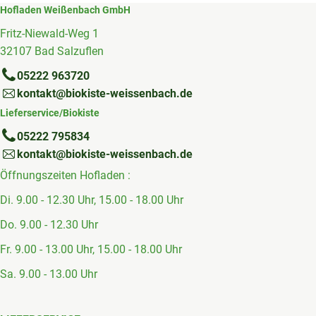
Veggie & Vegan
Hofladen Weißenbach GmbH
Fritz-Niewald-Weg 1
Backwaren
32107 Bad Salzuflen
Trockensortiment
05222 963720
kontakt@biokiste-weissenbach.de
Getränke
Lieferservice/Biokiste
Natur-Drogerie
05222 795834
kontakt@biokiste-weissenbach.de
AllerLiebe
Öffnungszeiten Hofladen :
Großgebinde
Di. 9.00 - 12.30 Uhr, 15.00 - 18.00 Uhr
Do. 9.00 - 12.30 Uhr
Über uns
Fr. 9.00 - 13.00 Uhr, 15.00 - 18.00 Uhr
Sa. 9.00 - 13.00 Uhr
Service