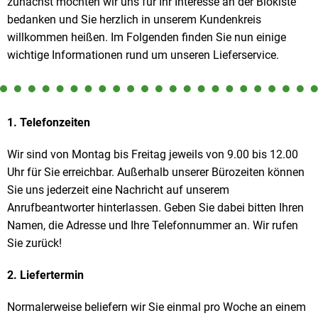
zunächst möchten wir uns für Ihr Interesse an der Biokiste
Veggie & Vegan
bedanken und Sie herzlich in unserem Kundenkreis
Backwaren
willkommen heißen. Im Folgenden finden Sie nun einige
wichtige Informationen rund um unseren Lieferservice.
Trockensortiment
Getränke
1. Telefonzeiten
Natur-Drogerie
Wir sind von Montag bis Freitag jeweils von 9.00 bis 12.00
AllerLiebe
Uhr für Sie erreichbar. Außerhalb unserer Bürozeiten können
Sie uns jederzeit eine Nachricht auf unserem
Großgebinde
Anrufbeantworter hinterlassen. Geben Sie dabei bitten Ihren
Namen, die Adresse und Ihre Telefonnummer an. Wir rufen
Sie zurück!
Über uns
2. Liefertermin
Service
Normalerweise beliefern wir Sie einmal pro Woche an einem