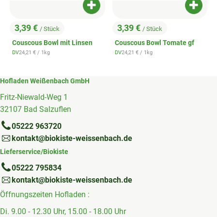
Produkt zum Warenkorb hinzufügen
Produk
3,39 €
3,39 €
/ Stück
/ Stück
, Preis:
, Preis:
Couscous Bowl mit Linsen
Couscous Bowl Tomate gf
, Referenzpreis:
, Referenzpreis:
DV
24,21 €
/ 1kg
DV
24,21 €
/ 1kg
, Herkunft:
, Herkunft:
Hofladen Weißenbach GmbH
Fritz-Niewald-Weg 1
32107 Bad Salzuflen
05222 963720
kontakt@biokiste-weissenbach.de
Lieferservice/Biokiste
05222 795834
kontakt@biokiste-weissenbach.de
Öffnungszeiten Hofladen :
Di. 9.00 - 12.30 Uhr, 15.00 - 18.00 Uhr