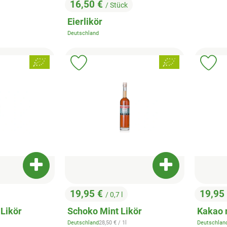
16,50 €
/ Stück
, Preis:
Eierlikör
Deutschland
, Herkunft:
, Verband:
, Verband:
Favouriten hinzufügen
Produkt zu Favouriten hinzufügen
Pr
Produkt zum Warenkorb hinzufügen
Produkt zum War
19,95 €
19,95
/ 0,7 l
, Preis:
, Preis
 Likör
Schoko Mint Likör
Kakao 
eis:
, Referenzpreis:
Deutschland
28,50 €
/ 1l
Deutschlan
, Herkunft:
, Herkunft: