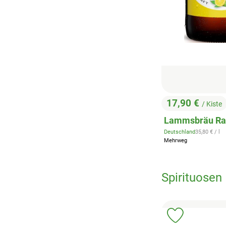
17,90 €
/ Kiste
, Preis:
Lammsbräu Ra
, Referenzpr
Deutschland
35,80 €
/ l
, Herkunft:
Mehrweg
Spirituosen
Produkt zu 