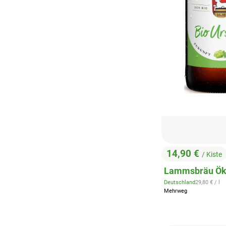
14,90 €
/ Kiste
, Preis:
Lammsbräu Öko
, Referenzpr
Deutschland
29,80 €
/ l
, Herkunft:
Mehrweg