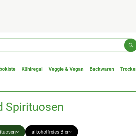
Su
bokiste
Kühlregal
Veggie & Vegan
Backwaren
Trocke
d Spirituosen
rituosen
alkoholfreies Bier