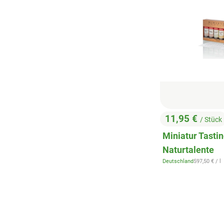
11,95 €
/ Stück
, Preis:
Miniatur Tasti
Naturtalente
, Referenzpr
Deutschland
597,50 €
/ l
, Herkunft: