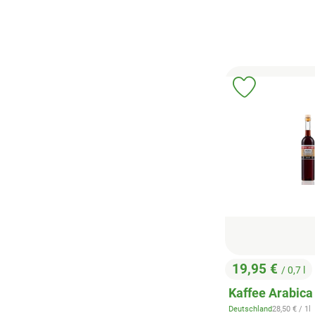
Produkt zu 
19,95 €
/ 0,7 l
, Preis:
Kaffee Arabica
, Referenzpr
Deutschland
28,50 €
/ 1l
, Herkunft: