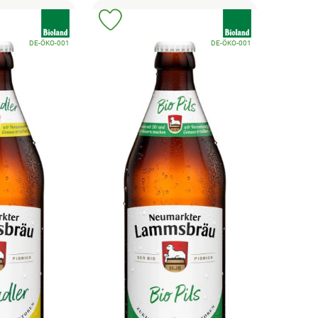
, Verband:
, Verband:
Favouriten hinzufügen
Produkt zu Favouriten hinzufügen
, Kontrollstelle:
, Kontrollstelle:
DE-ÖKO-001
DE-ÖKO-001