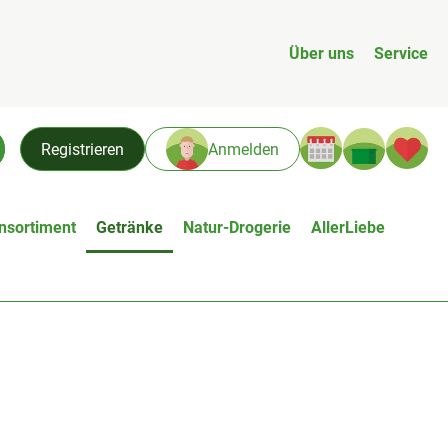
Über uns
Service
Warenk
L
Registrieren
Anmelden
chen
nsortiment
Getränke
Natur-Drogerie
AllerLiebe