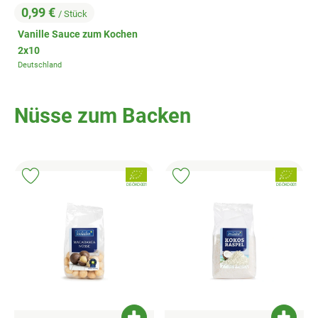
0,99 €
/ Stück
, Preis:
Vanille Sauce zum Kochen
2x10
Deutschland
, Herkunft:
Nüsse zum Backen
, Verband:
, Verband:
Produkt zu Favouriten hinzufügen
Produkt zu Favouriten hinzufügen
, Kontrollstelle:
, Kontrollstelle:
DE-ÖKO-001
DE-ÖKO-001