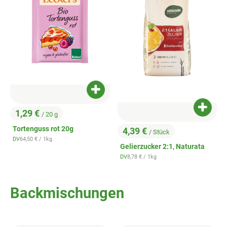
Produkt zum Warenkorb hinzufügen
Produk
1,29 €
/ 20 g
, Preis:
Tortenguss rot 20g
4,39 €
/ Stück
, Preis:
, Referenzpreis:
DV
64,50 €
/ 1kg
, Herkunft:
Gelierzucker 2:1, Naturata
, Referenzpreis:
DV
8,78 €
/ 1kg
, Herkunft:
Backmischungen