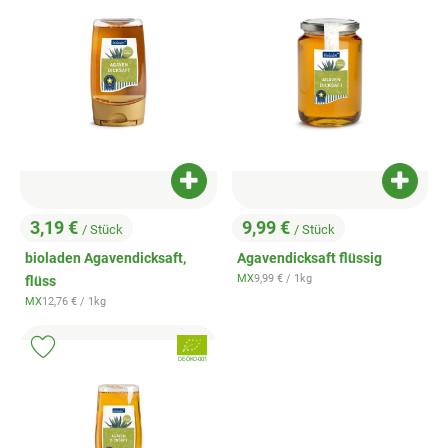
Produkt zum Warenkorb hinzufügen
Produk
3,19 €
9,99 €
/ Stück
/ Stück
, Preis:
, Preis:
bioladen Agavendicksaft,
Agavendicksaft flüssig
, Referenzpreis:
MX
9,99 €
/ 1kg
flüss
, Herkunft:
, Referenzpreis:
MX
12,76 €
/ 1kg
, Herkunft:
, Verband:
Produkt zu Favouriten hinzufügen
, Kontrollstelle:
DE-ÖKO-001