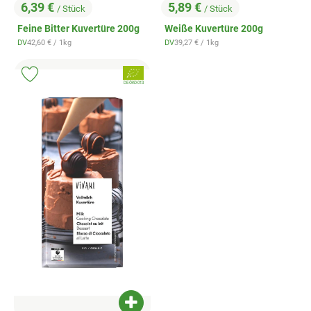
6,39 €
5,89 €
/ Stück
/ Stück
, Preis:
, Preis:
Feine Bitter Kuvertüre 200g
Weiße Kuvertüre 200g
, Referenzpreis:
, Referenzpreis:
DV
42,60 €
/ 1kg
DV
39,27 €
/ 1kg
, Herkunft:
, Herkunft:
, Verband:
Produkt zu Favouriten hinzufügen
, Kontrollstelle:
DE-ÖKO-013
Produkt zum Warenkorb hinzufügen