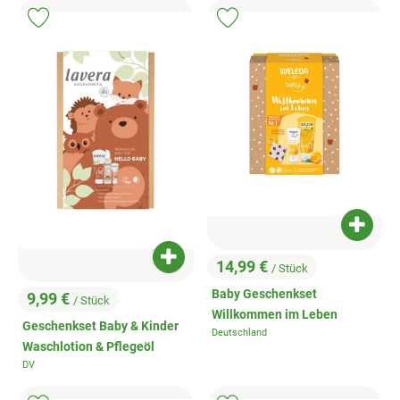
Veggie & Vegan
, Kontrollstelle:
, Kontrollstell
.
.
, Verband:
, Verb
Produkt zu Favouriten hinzufügen
Produkt zu Favouriten hinzufügen
Backwaren
Trockensortiment
Getränke
Natur-Drogerie
AllerLiebe
Produk
Großgebinde
Produkt zum Warenkorb hinzufügen
14,99 €
/ Stück
, Preis:
Baby Geschenkset
9,99 €
/ Stück
Über uns
, Preis:
Willkommen im Leben
Geschenkset Baby & Kinder
Deutschland
, Herkunft:
Waschlotion & Pflegeöl
Service
DV
, Herkunft: