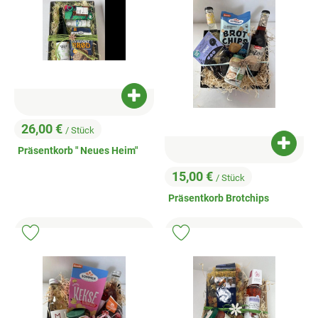
Produkt zum Warenkorb hinzufügen
26,00 €
/ Stück
, Preis:
Produk
Präsentkorb " Neues Heim"
15,00 €
/ Stück
, Preis:
Präsentkorb Brotchips
Produkt zu Favouriten hinzufügen
Produkt zu Favouriten hinzufügen