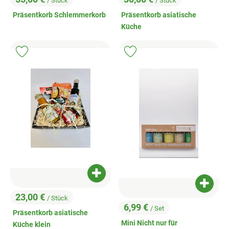
/ Stück
/ Stück
, Preis:
, Preis:
Präsentkorb Schlemmerkorb
Präsentkorb asiatische
Küche
, Kontrollstell
.
, Verb
Produkt zu Favouriten hinzufügen
Produkt zu Favouriten hinzufügen
Produkt zum Warenkorb hinzufügen
Produk
23,00 €
/ Stück
, Preis:
6,99 €
/ Set
Präsentkorb asiatische
, Preis:
Mini Nicht nur für
Küche klein