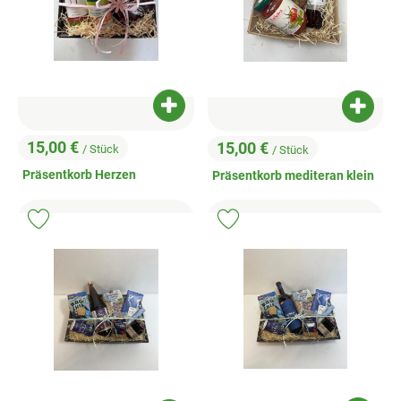
Produkt zum Warenkorb hinzufügen
Produk
15,00 €
15,00 €
/ Stück
/ Stück
, Preis:
, Preis:
Präsentkorb Herzen
Präsentkorb mediteran klein
Produkt zu Favouriten hinzufügen
Produkt zu Favouriten hinzufügen