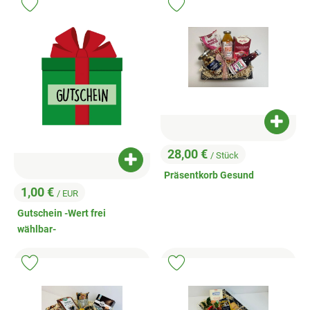
Produkt zu Favouriten hinzufügen
Produkt zu Favouriten hinzufügen
Produk
28,00 €
/ Stück
, Preis:
Produkt zum Warenkorb hinzufügen
Präsentkorb Gesund
1,00 €
/ EUR
, Preis:
Gutschein -Wert frei
wählbar-
Produkt zu Favouriten hinzufügen
Produkt zu Favouriten hinzufügen