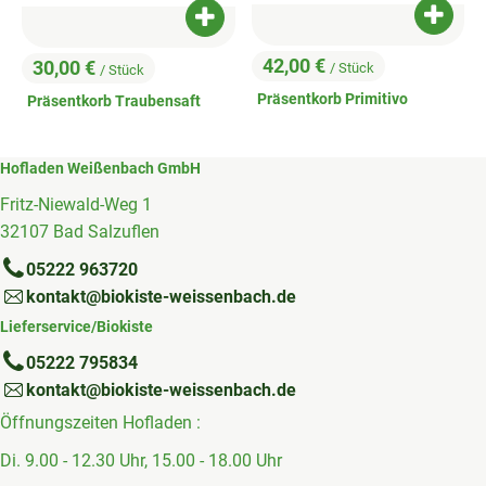
Produk
Produkt zum Warenkorb hinzufügen
42,00 €
30,00 €
/ Stück
/ Stück
, Preis:
, Preis:
Präsentkorb Primitivo
Präsentkorb Traubensaft
Hofladen Weißenbach GmbH
Fritz-Niewald-Weg 1
32107 Bad Salzuflen
05222 963720
kontakt@biokiste-weissenbach.de
Lieferservice/Biokiste
05222 795834
kontakt@biokiste-weissenbach.de
Öffnungszeiten Hofladen :
Di. 9.00 - 12.30 Uhr, 15.00 - 18.00 Uhr