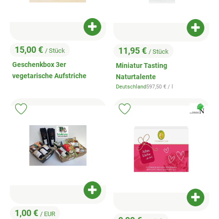
Produkt zum Warenkorb hinzufügen
Produk
15,00 €
11,95 €
/ Stück
/ Stück
, Preis:
, Preis:
Geschenkbox 3er
Miniatur Tasting
vegetarische Aufstriche
Naturtalente
, Referenzpreis:
Deutschland
597,50 €
/ l
, Herkunft:
, Verband:
Produkt zu Favouriten hinzufügen
Produkt zu Favouriten hinzufügen
, Kontrollstell
.
Produkt zum Warenkorb hinzufügen
Produk
1,00 €
/ EUR