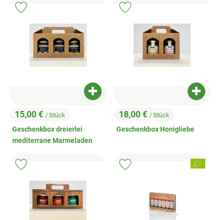
Produkt zu Favouriten hinzufügen
Produkt zu Favouriten hinzufügen
Produkt zum Warenkorb hinzufügen
Produk
15,00 €
18,00 €
/ Stück
/ Stück
, Preis:
, Preis:
Geschenkbox dreierlei
Geschenkbox Honigliebe
mediterrane Marmeladen
, Verband:
Produkt zu Favouriten hinzufügen
Produkt zu Favouriten hinzufügen