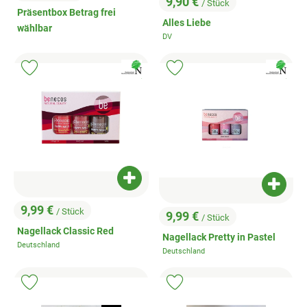
, Preis:
9,90 €
/ Stück
, Preis:
Präsentbox Betrag frei
Alles Liebe
wählbar
DV
, Herkunft:
, Verband:
, Verband:
Produkt zu Favouriten hinzufügen
Produkt zu Favouriten hinzufügen
, Kontrollstelle:
, Kontrollstell
.
.
Produkt zum Warenkorb hinzufügen
Produk
9,99 €
/ Stück
9,99 €
, Preis:
/ Stück
, Preis:
Nagellack Classic Red
Nagellack Pretty in Pastel
Deutschland
, Herkunft:
Deutschland
, Herkunft:
Produkt zu Favouriten hinzufügen
Produkt zu Favouriten hinzufügen