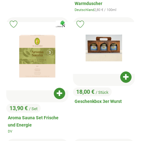
Warmduscher
, Referenzpreis:
Deutschland
2,80 €
/ 100ml
, Herkunft:
, Verband:
Produkt zu Favouriten hinzufügen
Produkt zu Favouriten hinzufügen
, Kontrollstelle:
.
Produk
18,00 €
/ Stück
Produkt zum Warenkorb hinzufügen
, Preis:
Geschenkbox 3er Wurst
13,90 €
/ Set
, Preis:
Aroma Sauna Set Frische
und Energie
DV
, Herkunft: