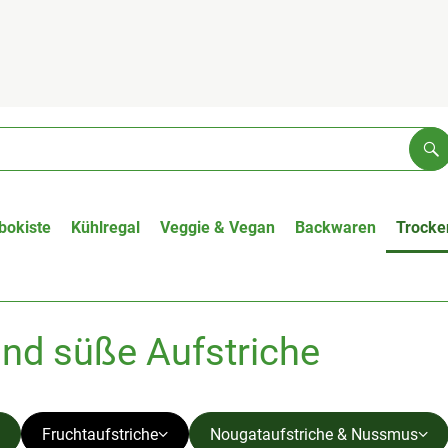
Su
bokiste
Kühlregal
Veggie & Vegan
Backwaren
Trocke
nd süße Aufstriche
Fruchtaufstriche
Nougataufstriche & Nussmus