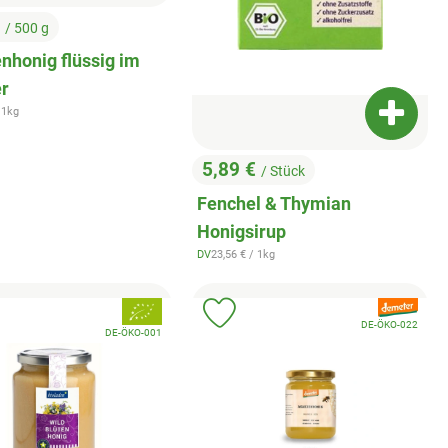
€
/ 500 g
:
nhonig flüssig im
r
zpreis:
 1kg
Produkt
5,89 €
/ Stück
, Preis:
Fenchel & Thymian
Honigsirup
, Referenzpreis:
DV
23,56 €
/ 1kg
, Herkunft:
, Verband:
, Verband:
odukt zu Favouriten hinzufügen
Produkt zu Favouriten hinzuf
, Kontrollstelle:
DE-ÖKO-022
, Kontrollstelle:
DE-ÖKO-001