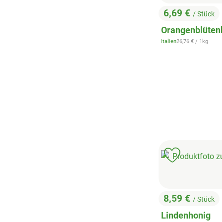
6,69 €
/ Stück
, Preis:
Orangenblüten
, Referenzpreis:
Italien
26,76 €
/ 1kg
, Herkunft:
Produkt zu 
8,59 €
/ Stück
, Preis:
Lindenhonig