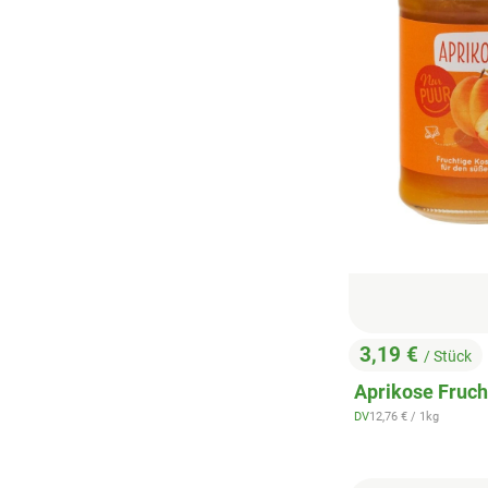
3,19 €
/ Stück
, Preis:
Aprikose Fruch
, Referenzpreis:
DV
12,76 €
/ 1kg
, Herkunft: