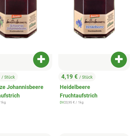
Produkt zum Warenkorb hinzufügen
Produkt
€
4,19 €
/ Stück
/ Stück
:
, Preis:
enkorb hinzufügen
ze Johannisbeere
Heidelbeere
ufstrich
Fruchtaufstrich
zpreis:
, Referenzpreis:
 1kg
DV
20,95 €
/ 1kg
, Herkunft: