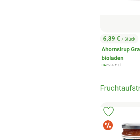
6,39 €
/ Stück
, Preis:
Ahornsirup Gra
bioladen
, Referenzpreis:
CA
25,56 €
/ l
, Herkunft:
Fruchtaufst
Produkt zu 
Sonde