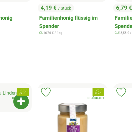
4,19 €
6,79 
/ Stück
, Preis:
, Preis
honig
Familienhonig flüssig im
Familie
Spender
Spende
, Referenzpreis:
, Referen
CU
16,76 €
/ 1kg
CU
13,58 €
/
, Herkunft:
, Herkunft:
, Verband:
, Verband:
Favouriten hinzufügen
Produkt zu Favouriten hinzufügen
Pr
, Kontrollstelle:
, Kontrollstelle:
DE-ÖKO-001
DE-ÖKO-001
Produkt zum Warenkorb hinzufügen