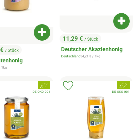
Produkt
enkorb hinzufügen
Produkt zum Warenkorb hinzufügen
11,29 €
/ Stück
, Preis:
Deutscher Akazienhonig
 €
/ Stück
:
, Referenzpreis:
Deutschland
34,21 €
/ 1kg
, Herkunft:
ütenhonig
nzpreis:
/ 1kg
, Verband:
, Verband:
odukt zu Favouriten hinzufügen
Produkt zu Favouriten hinzuf
, Kontrollstelle:
, Kontrollstelle:
DE-ÖKO-001
DE-ÖKO-001