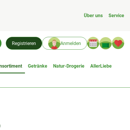
Über uns
Service
Warenk
L
Registrieren
Anmelden
chen
nsortiment
Getränke
Natur-Drogerie
AllerLiebe