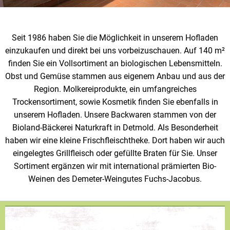
Veggie & Vegan
Backwaren
Seit 1986 haben Sie die Möglichkeit in unserem Hofladen
Trockensortiment
einzukaufen und direkt bei uns vorbeizuschauen. Auf 140 m²
finden Sie ein Vollsortiment an biologischen Lebensmitteln.
Getränke
Obst und Gemüse stammen aus eigenem Anbau und aus der
Region. Molkereiprodukte, ein umfangreiches
Natur-Drogerie
Trockensortiment, sowie Kosmetik finden Sie ebenfalls in
unserem Hofladen. Unsere Backwaren stammen von der
AllerLiebe
Bioland-Bäckerei Naturkraft in Detmold. Als Besonderheit
Großgebinde
haben wir eine kleine Frischfleischtheke. Dort haben wir auch
eingelegtes Grillfleisch oder gefüllte Braten für Sie. Unser
Sortiment ergänzen wir mit international prämierten Bio-
Über uns
Weinen des Demeter-Weingutes Fuchs-Jacobus.
Service