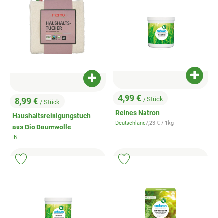
Produk
Produkt zum Warenkorb hinzufügen
4,99 €
/ Stück
8,99 €
/ Stück
, Preis:
, Preis:
Reines Natron
Haushaltsreinigungstuch
, Referenzpreis:
Deutschland
7,23 €
/ 1kg
, Herkunft:
aus Bio Baumwolle
IN
, Herkunft:
, Kontrollstelle:
, Kontrollstell
.
.
, Verband:
, Verb
Produkt zu Favouriten hinzufügen
Produkt zu Favouriten hinzufügen