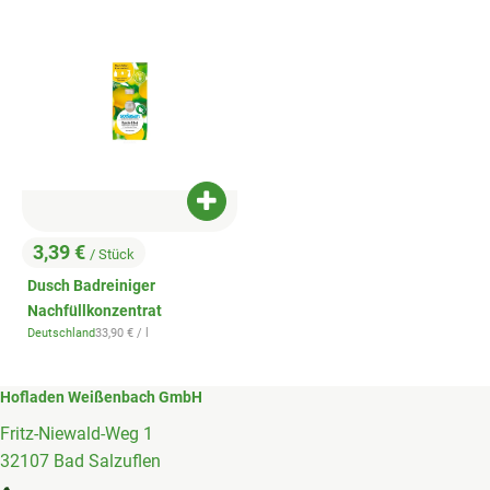
Produkt zum Warenkorb hinzufügen
3,39 €
/ Stück
, Preis:
Dusch Badreiniger
Nachfüllkonzentrat
, Referenzpreis:
Deutschland
33,90 €
/ l
, Herkunft:
Hofladen Weißenbach GmbH
Fritz-Niewald-Weg 1
32107 Bad Salzuflen