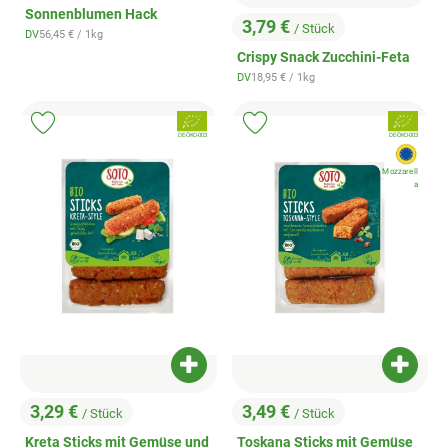
Sonnenblumen Hack
3,79 €
/ Stück
, Referenzpreis:
DV
56,45 €
/ 1kg
, Preis:
, Herkunft:
Crispy Snack Zucchini-Feta
, Referenzpreis:
DV
18,95 €
/ 1kg
, Herkunft:
, Verband:
, Verband:
Produkt zu Favouriten hinzufügen
Produkt zu Favouriten hinzufügen
, Kontrollstelle:
, Kontrollstelle:
DE-ÖKO-003
DE-ÖKO-003
, EU H
Mozzarell
a
Produkt zum Warenkorb hinzufügen
Produk
3,29 €
3,49 €
/ Stück
/ Stück
, Preis:
, Preis:
Kreta Sticks mit Gemüse und
Toskana Sticks mit Gemüse