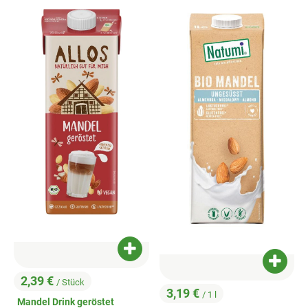
Produkt zum Warenkorb hinzufügen
Produk
2,39 €
/ Stück
, Preis:
3,19 €
/ 1 l
, Preis:
Mandel Drink geröstet