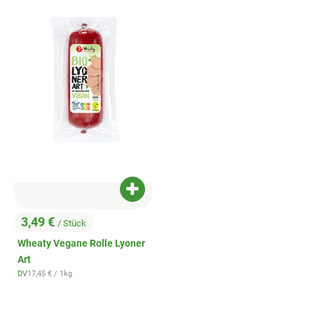
Produkt zum Warenkorb hinzufügen
3,49 €
/ Stück
, Preis:
Wheaty Vegane Rolle Lyoner
Art
, Referenzpreis:
DV
17,45 €
/ 1kg
, Herkunft: