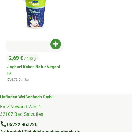
Produkt zum Warenkorb hinzufügen
2,69 €
/ 400 g
, Preis:
Joghurt Kokos Natur Vegani
b*
, Referenzpreis:
DV
6,72 €
/ 1kg
, Herkunft:
Hofladen Weißenbach GmbH
Fritz-Niewald-Weg 1
32107 Bad Salzuflen
05222 963720
kontakt@biokiste-weissenbach.de