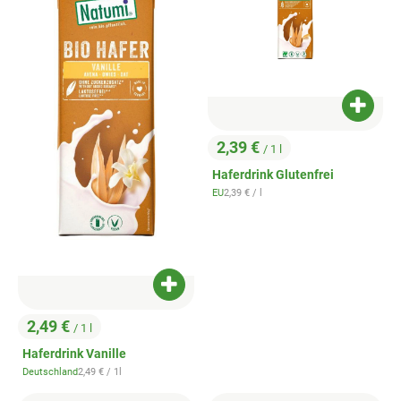
Produk
2,39 €
/ 1 l
, Preis:
Haferdrink Glutenfrei
, Referenzpreis:
EU
2,39 €
/ l
, Herkunft:
Produkt zum Warenkorb hinzufügen
2,49 €
/ 1 l
, Preis:
Haferdrink Vanille
, Referenzpreis:
Deutschland
2,49 €
/ 1l
, Herkunft: