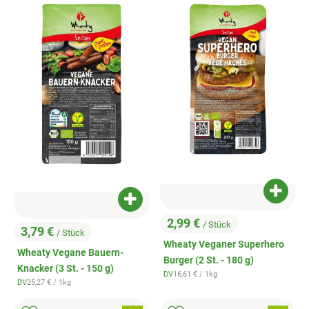
Produk
Produkt zum Warenkorb hinzufügen
2,99 €
/ Stück
3,79 €
, Preis:
/ Stück
, Preis:
Wheaty Veganer Superhero
Wheaty Vegane Bauern-
Burger (2 St. - 180 g)
Knacker (3 St. - 150 g)
, Referenzpreis:
DV
16,61 €
/ 1kg
, Herkunft:
, Referenzpreis:
DV
25,27 €
/ 1kg
, Herkunft: