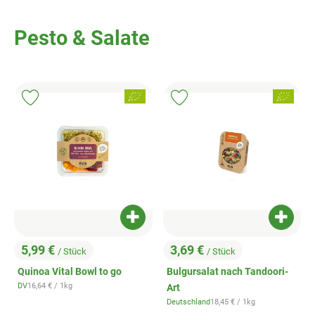
Veggie & Vegan
Pesto & Salate
Backwaren
Trockensortiment
, Verband:
, Verband:
Getränke
Produkt zu Favouriten hinzufügen
Produkt zu Favouriten hinzufügen
Natur-Drogerie
AllerLiebe
Großgebinde
Produkt zum Warenkorb hinzufügen
Produk
Über uns
5,99 €
3,69 €
/ Stück
/ Stück
, Preis:
, Preis:
Quinoa Vital Bowl to go
Bulgursalat nach Tandoori-
Service
, Referenzpreis:
DV
16,64 €
/ 1kg
Art
, Herkunft:
, Referenzpreis:
Deutschland
18,45 €
/ 1kg
, Herkunft: