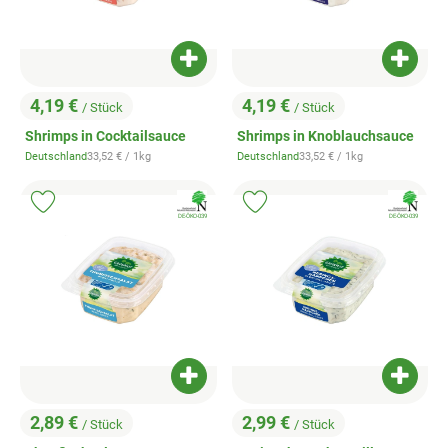
Produkt zum Warenkorb hinzufügen
Produk
4,19 €
4,19 €
/ Stück
/ Stück
, Preis:
, Preis:
Shrimps in Cocktailsauce
Shrimps in Knoblauchsauce
, Referenzpreis:
, Referenzpreis:
Deutschland
33,52 €
/ 1kg
Deutschland
33,52 €
/ 1kg
, Herkunft:
, Herkunft:
, Verband:
, Verband:
Produkt zu Favouriten hinzufügen
Produkt zu Favouriten hinzufügen
, Kontrollstelle:
, Kontrollstelle:
DE-ÖKO-039
DE-ÖKO-039
Produkt zum Warenkorb hinzufügen
Produk
2,89 €
2,99 €
/ Stück
/ Stück
, Preis:
, Preis: