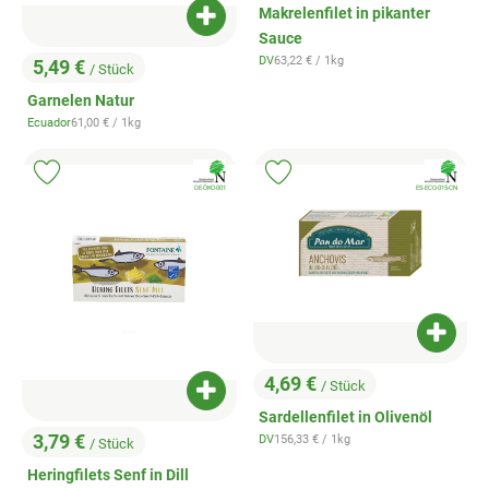
Makrelenfilet in pikanter
Produkt zum Warenkorb hinzufügen
Sauce
, Referenzpreis:
DV
63,22 €
/ 1kg
5,49 €
, Herkunft:
/ Stück
, Preis:
Garnelen Natur
, Referenzpreis:
Ecuador
61,00 €
/ 1kg
, Herkunft:
, Verband:
, Verband:
Produkt zu Favouriten hinzufügen
Produkt zu Favouriten hinzufügen
, Kontrollstelle:
, Kontrollstelle:
DE-ÖKO-001
ES-ECO-015-CN
Produk
4,69 €
/ Stück
, Preis:
Produkt zum Warenkorb hinzufügen
Sardellenfilet in Olivenöl
3,79 €
, Referenzpreis:
DV
156,33 €
/ 1kg
/ Stück
, Herkunft:
, Preis:
Heringfilets Senf in Dill