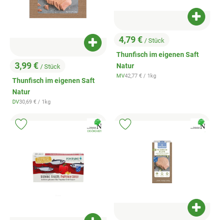
Produk
4,79 €
/ Stück
, Preis:
Produkt zum Warenkorb hinzufügen
Thunfisch im eigenen Saft
3,99 €
Natur
/ Stück
, Preis:
, Referenzpreis:
MV
42,77 €
/ 1kg
, Herkunft:
Thunfisch im eigenen Saft
Natur
, Referenzpreis:
DV
30,69 €
/ 1kg
, Herkunft:
, Verband:
, Verband:
Produkt zu Favouriten hinzufügen
Produkt zu Favouriten hinzufügen
, Kontrollstelle:
, Kontrollstell
DE-ÖKO-001
.
Produk