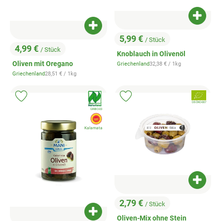
Produk
Produkt zum Warenkorb hinzufügen
5,99 €
/ Stück
, Preis:
4,99 €
/ Stück
Knoblauch in Olivenöl
, Preis:
Oliven mit Oregano
, Referenzpreis:
Griechenland
32,38 €
/ 1kg
, Herkunft:
, Referenzpreis:
Griechenland
28,51 €
/ 1kg
, Herkunft:
, Verband:
, Verband:
Produkt zu Favouriten hinzufügen
Produkt zu Favouriten hinzufügen
, Kontrollstelle:
DE-ÖKO-007
, Kontrollstelle:
GR-BIO-03
, EU Herkunft:
Kalamata
Produk
2,79 €
/ Stück
, Preis:
Produkt zum Warenkorb hinzufügen
Oliven-Mix ohne Stein