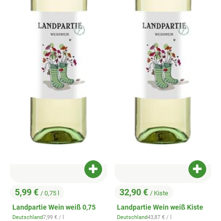
Produkt zum Warenkorb hinzufügen
Produk
5,99 €
32,90 €
/ 0,75 l
/ Kiste
, Preis:
, Preis:
Landpartie Wein weiß 0,75
Landpartie Wein weiß Kiste
, Referenzpreis:
, Referenzpreis:
Deutschland
7,99 €
/ l
Deutschland
43,87 €
/ l
, Herkunft:
, Herkunft: