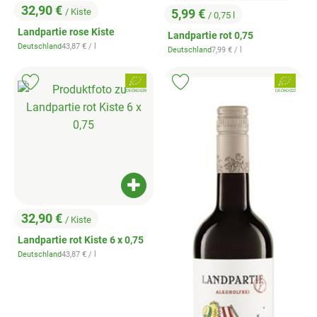
32,90 €
/ Kiste
5,99 €
/ 0,75 l
, Preis:
, Preis:
Landpartie rose Kiste
Landpartie rot 0,75
, Referenzpreis:
Deutschland
43,87 €
/ l
, Referenzpreis:
Deutschland
7,99 €
/ l
, Herkunft:
, Herkunft:
, Verband:
, Verband:
Produkt zu Favouriten hinzufügen
Produkt zu Favouriten hinzufügen
, Kontrollstelle:
, Kontrollstelle:
DE-ÖKO-039
DE-ÖKO-022
Produkt zum Warenkorb hinzufügen
32,90 €
/ Kiste
, Preis:
Landpartie rot Kiste 6 x 0,75
, Referenzpreis:
Deutschland
43,87 €
/ l
, Herkunft: