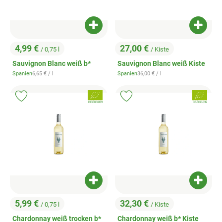
Produkt zum Warenkorb hinzufügen
Produk
4,99 €
27,00 €
/ 0,75 l
/ Kiste
, Preis:
, Preis:
Sauvignon Blanc weiß b*
Sauvignon Blanc weiß Kiste
, Referenzpreis:
, Referenzpreis:
Spanien
6,65 €
/ l
Spanien
36,00 €
/ l
, Herkunft:
, Herkunft:
, Verband:
, Verband:
Produkt zu Favouriten hinzufügen
Produkt zu Favouriten hinzufügen
, Kontrollstelle:
, Kontrollstelle:
DE-ÖKO-039
DE-ÖKO-039
Produkt zum Warenkorb hinzufügen
Produk
5,99 €
32,30 €
/ 0,75 l
/ Kiste
, Preis:
, Preis:
Chardonnay weiß trocken b*
Chardonnay weiß b* Kiste