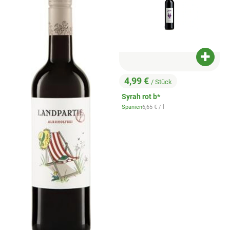
Produk
4,99 €
/ Stück
, Preis:
Syrah rot b*
, Referenzpreis:
Spanien
6,65 €
/ l
, Herkunft: