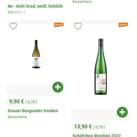
, Preis:
Deutschland
, Herkunft:
8ø - Acht Grad, weiß, lieblich
, Referenzpreis:
DV
8,33 €
/ l
, Herkunft:
, Verband:
, Verband:
Produkt zu Favouriten hinzufügen
Produkt zu Favouriten hinzufügen
Produkt zum Warenkorb hinzufügen
9,90 €
/ 0,75 l
, Preis:
Grauer Burgunder trocken
Produk
Deutschland
, Herkunft:
13,90 €
/ 0,75 l
, Preis:
Schäfchen Riesling 2022