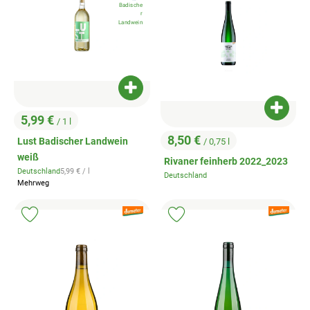
Badische
r
Landwein
Produkt zum Warenkorb hinzufügen
Produk
5,99 €
/ 1 l
, Preis:
8,50 €
Lust Badischer Landwein
/ 0,75 l
, Preis:
weiß
Rivaner feinherb 2022_2023
, Referenzpreis:
Deutschland
5,99 €
/ l
Deutschland
, Herkunft:
, Herkunft:
Mehrweg
, Verband:
, Verband:
Produkt zu Favouriten hinzufügen
Produkt zu Favouriten hinzufügen