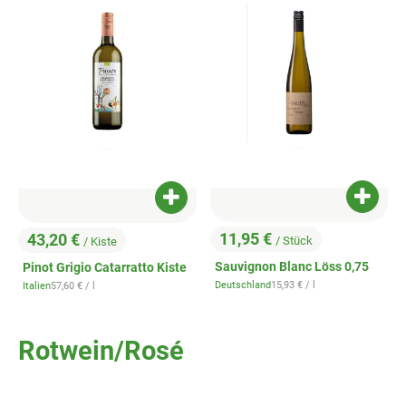
Produk
Produkt zum Warenkorb hinzufügen
11,95 €
43,20 €
/ Stück
/ Kiste
, Preis:
, Preis:
Sauvignon Blanc Löss 0,75
Pinot Grigio Catarratto Kiste
, Referenzpreis:
, Referenzpreis:
Deutschland
15,93 €
/ l
Italien
57,60 €
/ l
, Herkunft:
, Herkunft:
Rotwein/Rosé