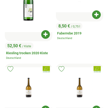
Produk
8,50 €
/ 0,75 l
, Preis:
Faberrebe 2019
Produkt zum Warenkorb hinzufügen
Deutschland
, Herkunft:
52,50 €
/ Kiste
, Preis:
Riesling trocken 2020 Kiste
Deutschland
, Herkunft:
, Verband:
, Verband:
Produkt zu Favouriten hinzufügen
Produkt zu Favouriten hinzufügen
, Kontrollstelle:
, Kontrollstelle:
DE-ÖKO-039
DE-ÖKO-039