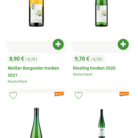
Produkt zum Warenkorb hinzufügen
Produk
8,90 €
9,70 €
/ 0,75 l
/ 0,75 l
, Preis:
, Preis:
Weißer Burgunder trocken
Riesling trocken 2020
Deutschland
2021
, Herkunft:
Deutschland
, Herkunft:
, Verband:
, Verband:
Produkt zu Favouriten hinzufügen
Produkt zu Favouriten hinzufügen