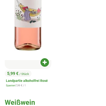
Produkt zum Warenkorb hinzufügen
5,99 €
/ Stück
, Preis:
Landpartie alkoholfrei Rosé
, Referenzpreis:
Spanien
7,99 €
/ l
, Herkunft:
Weißwein