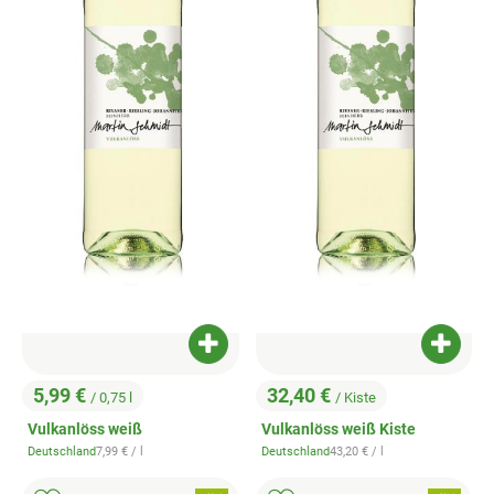
Produkt zum Warenkorb hinzufügen
Produk
5,99 €
32,40 €
/ 0,75 l
/ Kiste
, Preis:
, Preis:
Vulkanlöss weiß
Vulkanlöss weiß Kiste
, Referenzpreis:
, Referenzpreis:
Deutschland
7,99 €
/ l
Deutschland
43,20 €
/ l
, Herkunft:
, Herkunft: