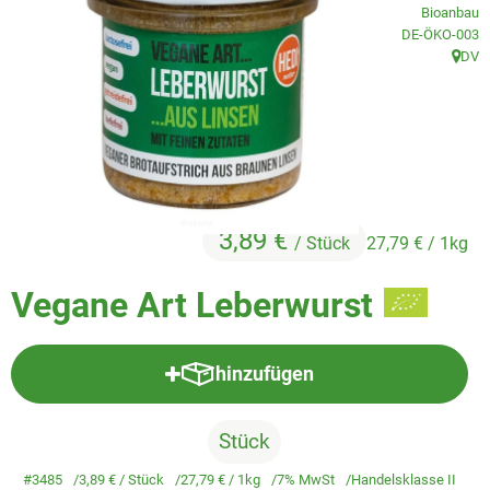
Veggie & Vegan
Bioanbau
, Kontrollstelle
DE-ÖKO-003
Backwaren
DV
, Herk
Trockensortiment
Getränke
Natur-Drogerie
3,89 €
/ Stück
27,79 €
/ 1kg
AllerLiebe
Vegane Art Leberwurst
Großgebinde
hinzufügen
Über uns
Produkt zum Warenkorb hinzufü
Service
Stück
#3485
3,89 €
/ Stück
27,79 €
/ 1kg
7% MwSt
Handelsklasse II