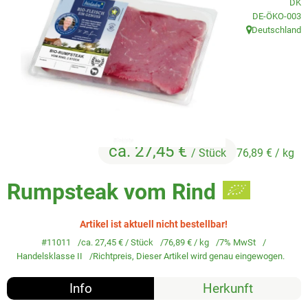
DK
Veggie & Vegan
, Kontrollstelle
DE-ÖKO-003
Deutschland
Backwaren
, Herkunft:
Trockensortiment
Getränke
Natur-Drogerie
ca. 27,45 €
/ Stück
76,89 €
/ kg
AllerLiebe
Rumpsteak vom Rind
Großgebinde
Artikel ist aktuell nicht bestellbar!
Über uns
#11011
ca. 27,45 €
/ Stück
76,89 €
/ kg
7% MwSt
Handelsklasse II
Richtpreis,
Dieser Artikel wird genau eingewogen.
Service
Info
Herkunft