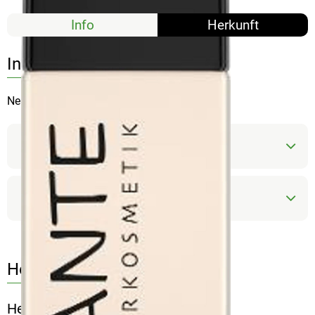
Info
Herkunft
Info
Neutral
Produktinformationen
Produktdatenblatt
Herkunft
Hersteller: SAN