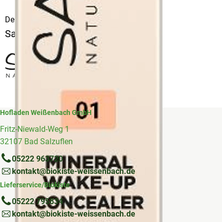
Deutschland
Sante
Hofladen Weißenbach GmbH
Fritz-Niewald-Weg 1
32107 Bad Salzuflen
05222 963720
kontakt@biokiste-weissenbach.de
Lieferservice/Biokiste
05222 795834
kontakt@biokiste-weissenbach.de