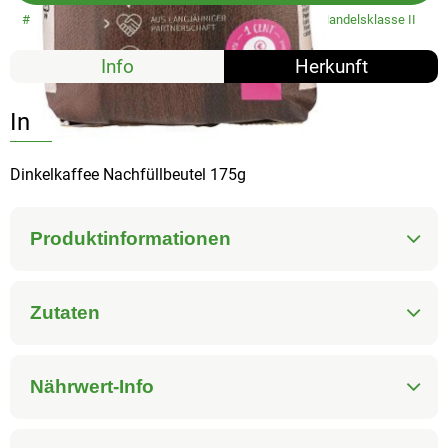
#3708
9,49 €
/ 175 g
54,23 €
/ 1kg
7% MwSt
Handelsklasse II
Info
Herkunft
Info
Dinkelkaffee Nachfüllbeutel 175g
Produktinformationen
Zutaten
Nährwert-Info