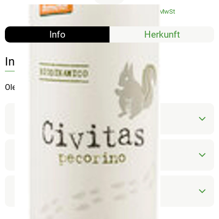
#7210
8,99 €
/ 0,75 l
11,99 €
/ 1l
19% MwSt
Info
Herkunft
Info
Olearia Orsogna
Produktinformationen
Zutaten
Produktdatenblatt