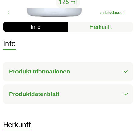
125 ml
#5662
6,29 €
/ 125 ml
50,32 €
/ l
19% MwSt
Handelsklasse II
Info
Herkunft
Info
Produktinformationen
Produktdatenblatt
Herkunft