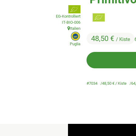
, Verband:
EG-Kontrolliert
, Kontrollstelle:
IT-BIO-006
Italien
, Herkunft:
, EU Herkunft:
48,50 €
/ Kiste
Puglia
#7034
48,50 €
/ Kiste
64