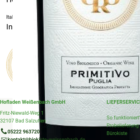
Italien
Integro
Hofladen Weißenbach GmbH
LIEFERSERVIC
Fritz-Niewald-Weg 1
So funktioniert
32107 Bad Salzuflen
Probelieferung
05222 963720
Bürokiste
kontakt@biokiste-weissenbach.de