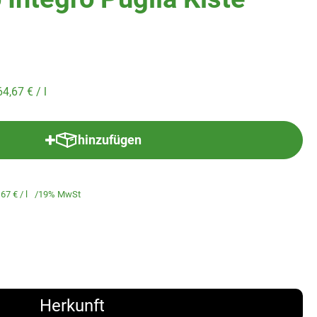
64,67 €
/ l
hinzufügen
Produkt zum Warenkorb hinzufügen
,67 €
/ l
19% MwSt
Herkunft