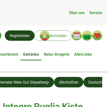
Über uns
Service
Warenk
L
Registrieren
Anmelden
chen
nsortiment
Getränke
Natur-Drogerie
AllerLiebe
Demeter Wein Gut Steyerberg
Alkoholfrei
Deutschla
 Integro Puglia Kiste
n