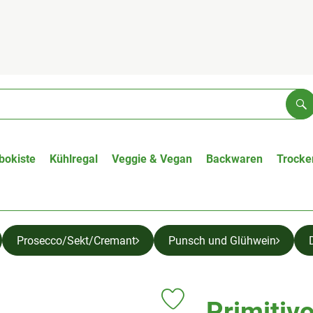
Su
bokiste
Kühlregal
Veggie & Vegan
Backwaren
Trocke
Prosecco/Sekt/Cremant
Punsch und Glühwein
Primitivo
Produkt zu Favouriten hinzufüge