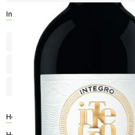
Info
Produktinformationen
Zutaten
Produktdatenblatt
Herkunft
Hersteller: IGR