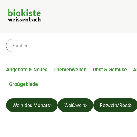
Angebote & Neues
Themenwelten
Obst & Gemüse
A
Großgebinde
Wein des Monats
Weißwein
Rotwein/Rosé