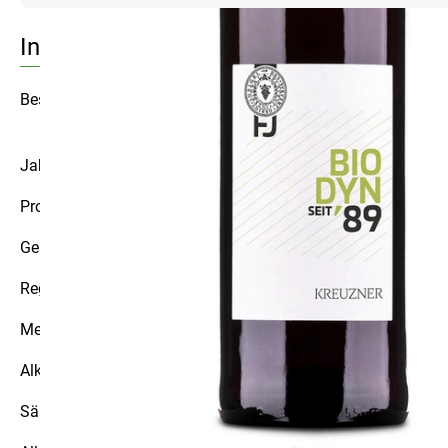
Info
Beschreibung: Leichter, unkomplizierter Rotwein mit feiner
Jahrgang: 2022
Produktart: Rotwein
Geschmacksrichtung: lieblich
Region: Nahe, Landwein Rhein
Menge: 0,75 l
Alkoholgehalt: 10,5% vol
Säure: 5,9 (g/l) | Restzucker: 29,0 (g/l)