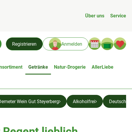
Über uns
Service
Warenk
L
Registrieren
Anmelden
chen
nsortiment
Getränke
Natur-Drogerie
AllerLiebe
Demeter Wein Gut Steyerberg
Alkoholfrei
Deutschla
 Regent lieblich
n