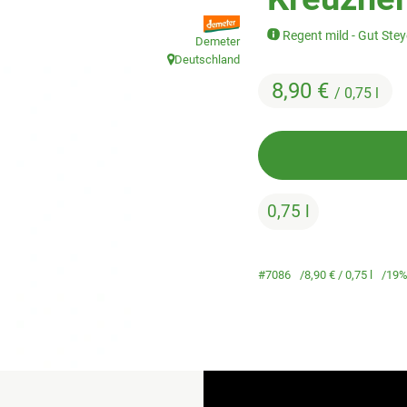
, Verband:
Regent mild - Gut Ste
Demeter
Deutschland
, Herkunft:
8,90 €
/ 0,75 l
0,75 l
#7086
8,90 €
/ 0,75 l
19%