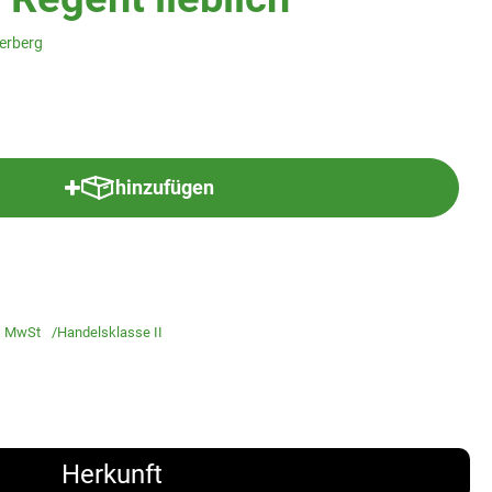
yerberg
hinzufügen
Produkt zum Warenkorb hinzufügen
 MwSt
Handelsklasse II
Herkunft