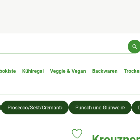
Su
bokiste
Kühlregal
Veggie & Vegan
Backwaren
Trocke
Prosecco/Sekt/Cremant
Punsch und Glühwein
Kreuzner
Produkt zu Favouriten hinzufüge