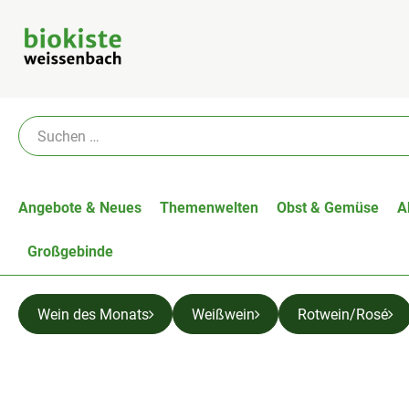
Angebote & Neues
Themenwelten
Obst & Gemüse
A
Großgebinde
Wein des Monats
Weißwein
Rotwein/Rosé