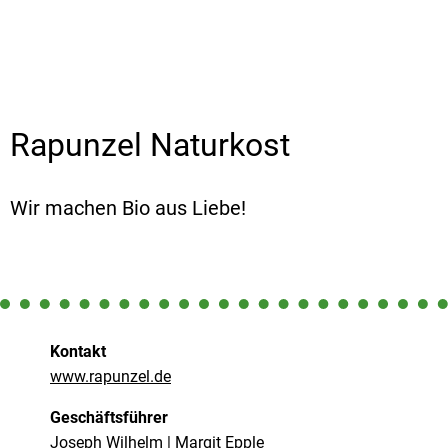
Veggie & Vegan
Backwaren
Trockensortiment
Rapunzel Naturkost
Getränke
Natur-Drogerie
Wir machen Bio aus Liebe!
AllerLiebe
Großgebinde
Über uns
Kontakt
www.rapunzel.de
Service
Geschäftsführer
Joseph Wilhelm | Margit Epple