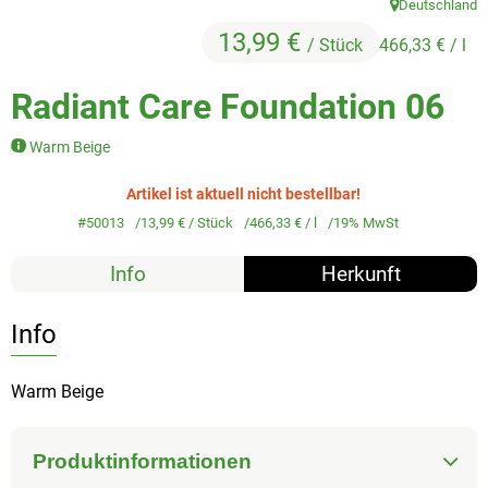
Deutschland
Veggie & Vegan
, Herkunft:
13,99 €
/ Stück
466,33 €
/ l
Backwaren
Radiant Care Foundation 06
Trockensortiment
Warm Beige
Getränke
Artikel ist aktuell nicht bestellbar!
Natur-Drogerie
#50013
13,99 €
/ Stück
466,33 €
/ l
19% MwSt
AllerLiebe
Info
Herkunft
Großgebinde
Info
Über uns
Warm Beige
Service
Produktinformationen