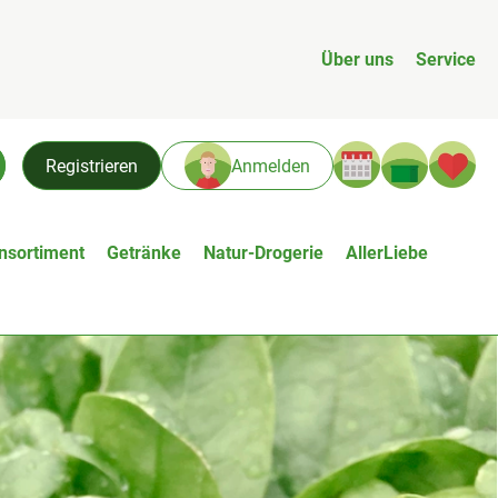
Über uns
Service
Warenk
L
Registrieren
Anmelden
chen
nsortiment
Getränke
Natur-Drogerie
AllerLiebe