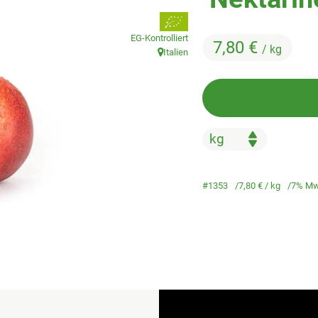
, Verband:
EG-Kontrolliert
7,80 €
/ kg
Italien
, Herkunft:
#1353
7,80 €
/ kg
7% Mw