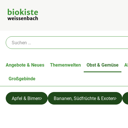
Angebote & Neues
Themenwelten
Obst & Gemüse
A
Großgebinde
Apfel & Birnen
Bananen, Südfrüchte & Exoten