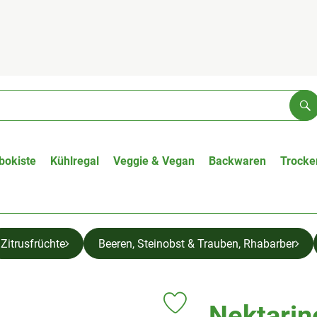
Su
bokiste
Kühlregal
Veggie & Vegan
Backwaren
Trocke
Zitrusfrüchte
Beeren, Steinobst & Trauben, Rhabarber
Nektarin
Produkt zu Favouriten hinzufüge