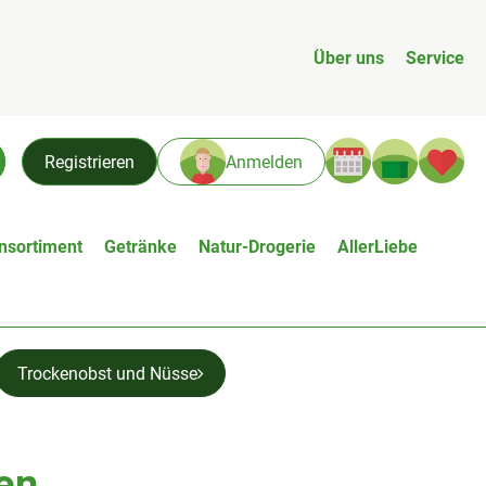
Über uns
Service
Warenk
L
Registrieren
Anmelden
chen
nsortiment
Getränke
Natur-Drogerie
AllerLiebe
Trockenobst und Nüsse
en
n