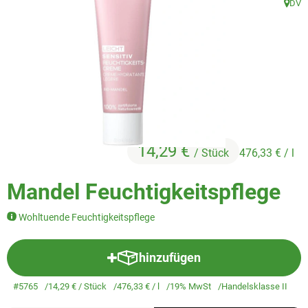
DV
Veggie & Vegan
, Herk
Backwaren
Trockensortiment
Getränke
Natur-Drogerie
14,29 €
/ Stück
476,33 €
/ l
AllerLiebe
Mandel Feuchtigkeitspflege
Großgebinde
Wohltuende Feuchtigkeitspflege
Über uns
hinzufügen
Produkt zum Warenkorb hinzuf
Service
#5765
14,29 €
/ Stück
476,33 €
/ l
19% MwSt
Handelsklasse II