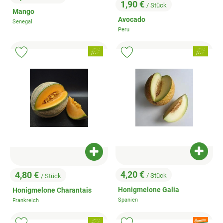
, Preis:
1,90 €
/ Stück
, Preis:
Mango
Avocado
Senegal
, Herkunft:
Peru
, Herkunft:
, Verband:
, Verband:
Produkt zu Favouriten hinzufügen
Produkt zu Favouriten hinzufügen
Produk
Produkt zum Warenkorb hinzufügen
4,20 €
4,80 €
/ Stück
/ Stück
, Preis:
, Preis:
Honigmelone Galia
Honigmelone Charantais
Spanien
Frankreich
, Herkunft:
, Herkunft:
, Verband:
, Verband: