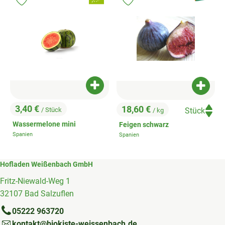
Produkt zu Favouriten hinzufügen
Produkt zu Favouriten hinzufügen
Produkt zum Warenkorb hinzufügen
Produk
3,40 €
18,60 €
/ Stück
/ kg
, Preis:
, Preis:
Wassermelone mini
Feigen schwarz
Spanien
Spanien
, Herkunft:
, Herkunft:
Hofladen Weißenbach GmbH
Fritz-Niewald-Weg 1
32107 Bad Salzuflen
05222 963720
kontakt@biokiste-weissenbach.de