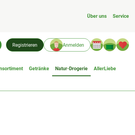
Über uns
Service
Warenk
L
Registrieren
Anmelden
chen
nsortiment
Getränke
Natur-Drogerie
AllerLiebe