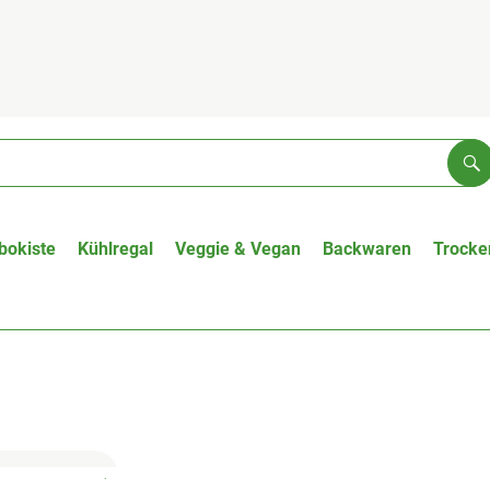
Su
bokiste
Kühlregal
Veggie & Vegan
Backwaren
Trocke
, Kontrollstelle:
, Verband:
.