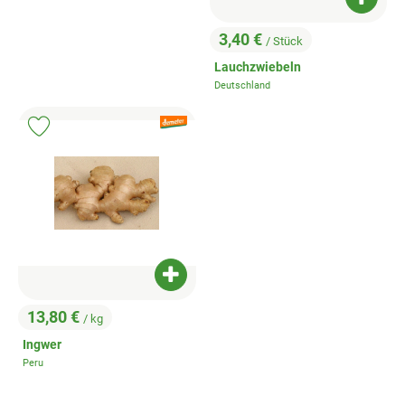
Produk
3,40 €
/ Stück
, Preis:
Lauchzwiebeln
Deutschland
, Herkunft:
, Verband:
Produkt zu Favouriten hinzufügen
Produkt zum Warenkorb hinzufügen
13,80 €
/ kg
, Preis:
Ingwer
Peru
, Herkunft: