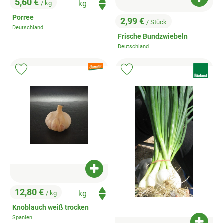
Produk
5,60 €
/ kg
, Preis:
Porree
2,99 €
/ Stück
, Preis:
Deutschland
, Herkunft:
Frische Bundzwiebeln
Deutschland
, Herkunft:
, Verband:
, Verband:
Produkt zu Favouriten hinzufügen
Produkt zu Favouriten hinzufügen
Produkt zum Warenkorb hinzufügen
12,80 €
/ kg
, Preis:
Knoblauch weiß trocken
Spanien
, Herkunft: