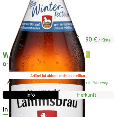
Veggie & Vegan
Backwaren
Trockensortiment
Getränke
17,90 €
/ Kiste
Natur-Drogerie
Winterfestbier Kiste
AllerLiebe
10 x 0,5l
Großgebinde
Artikel ist aktuell nicht bestellbar!
#9010
17,90 €
/ Kiste
19% MwSt
Handelsklasse II
Mehrweg
Über uns
Info
Herkunft
Service
Info