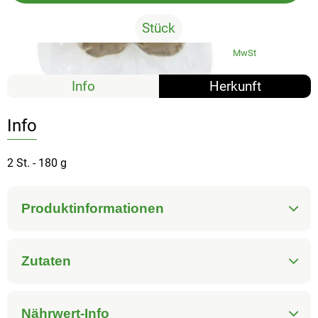
Stück
#5230
2,79 €
/ Stück
15,50 €
/ 1kg
7% MwSt
Info
Herkunft
Info
2 St. - 180 g
Produktinformationen
Zutaten
Nährwert-Info