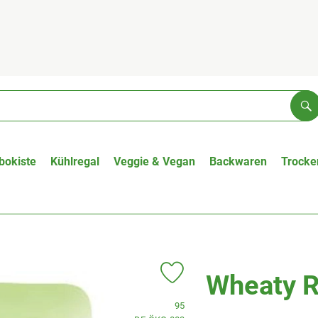
Su
bokiste
Kühlregal
Veggie & Vegan
Backwaren
Trocke
Wheaty R
Produkt zu Favouriten hinzufügen
, Verband:
95