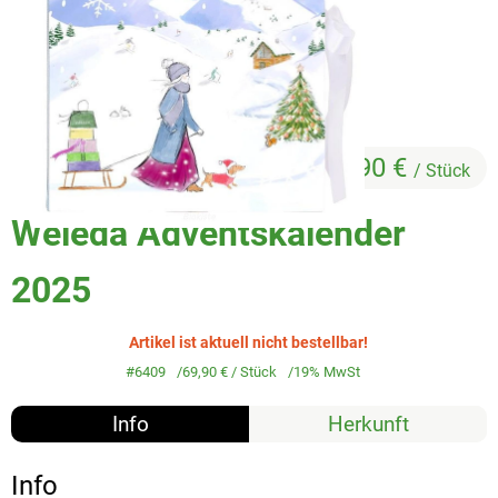
Veggie & Vegan
Backwaren
Trockensortiment
Getränke
69,90 €
/ Stück
Natur-Drogerie
Weleda Adventskalender
AllerLiebe
2025
Großgebinde
Artikel ist aktuell nicht bestellbar!
#6409
69,90 €
/ Stück
19% MwSt
Über uns
Info
Herkunft
Service
Info