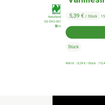
, Verband:
5,39 €
/ Stück
15
Naturland
, Kontrollstelle:
DE-ÖKO-001
DV
, Herkunft:
Stück
#6616
5,39 €
/ Stück
15,