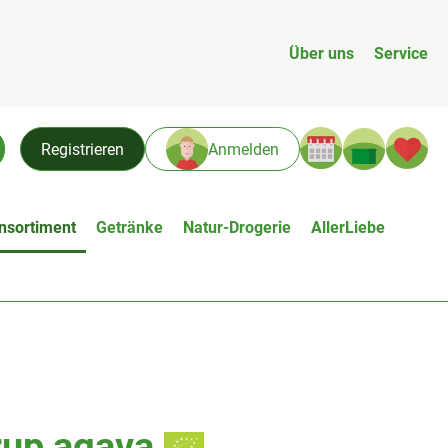
Über uns
Service
Warenk
L
Registrieren
Anmelden
chen
nsortiment
Getränke
Natur-Drogerie
AllerLiebe
rup agava