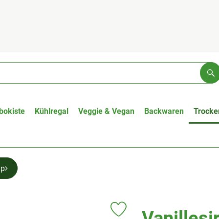
Su
bokiste
Kühlregal
Veggie & Vegan
Backwaren
Trocke
up
Vanillesi
Produkt zu Favouriten hinzufügen