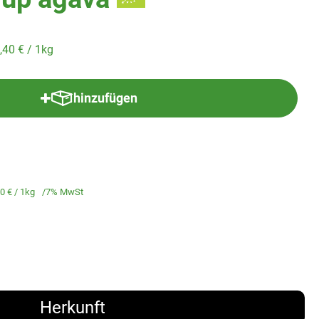
,40 €
/ 1kg
hinzufügen
Produkt zum Warenkorb hinzufügen
40 €
/ 1kg
7% MwSt
Herkunft