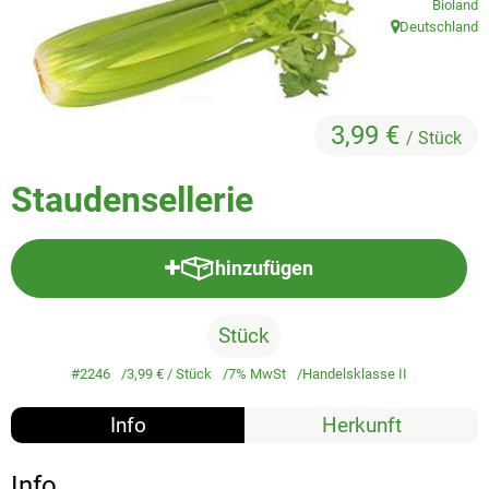
Bioland
Veggie & Vegan
Deutschland
, Herkunft:
Backwaren
Trockensortiment
3,99 €
/ Stück
Getränke
Staudensellerie
Natur-Drogerie
AllerLiebe
hinzufügen
Produkt zum Warenkorb hinzufü
Großgebinde
Stück
#2246
3,99 €
/ Stück
7% MwSt
Handelsklasse II
Über uns
Info
Herkunft
Service
Info