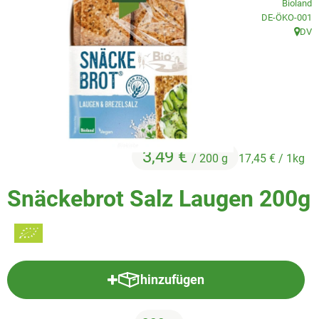
Bioland
Veggie & Vegan
, Kontrollstelle
DE-ÖKO-001
DV
Backwaren
, Herk
Trockensortiment
Getränke
Natur-Drogerie
3,49 €
/ 200 g
17,45 €
/ 1kg
AllerLiebe
Snäckebrot Salz Laugen 200g
Großgebinde
Über uns
Service
hinzufügen
Produkt zum Warenkorb hinzufü