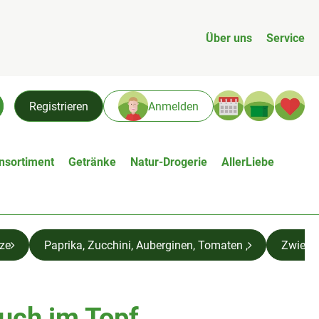
Über uns
Service
Warenk
L
Registrieren
Anmelden
chen
nsortiment
Getränke
Natur-Drogerie
AllerLiebe
lze
Paprika, Zucchini, Auberginen, Tomaten ,
Zwiebe
auch im Topf
n