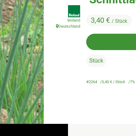
, Verband:
3,40 €
Bioland
/ Stück
Deutschland
, Herkunft:
Stück
#2264
3,40 €
/ Stück
7%