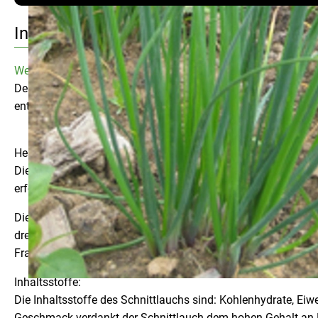
Info
Weitere Informationen
Der Schnittlauch besteht aus einer etwa kirschgroßen Zwiebel
entstehen ganze Büschel. Schnittlauch blüht im Juni/Juli in 
Herkunft/Saison:
Die Heimat des Schnittlauchs ist vermutlich in Zentralasien. 
erfolgt heute in allen Gebieten der genannten Kontinente mi
Die Anbaufläche in der Bundesrepublik ist klein; die Schnittl
drei Schnitte der Pflanze sind im Jahr möglich. Die Kombinat
Frankreich, Italien, Dänemark usw.
Inhaltsstoffe:
Die Inhaltsstoffe des Schnittlauchs sind: Kohlenhydrate, Eiwe
Geschmack verdankt der Schnittlauch dem hohen Gehalt an L