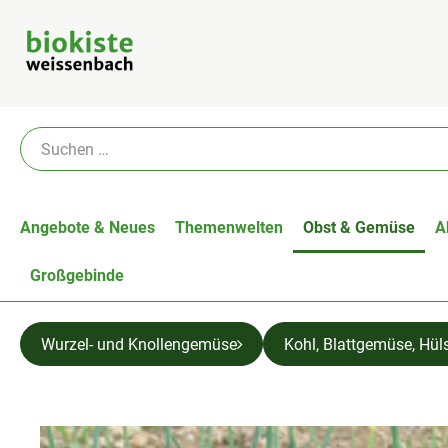
Angebote & Neues
Themenwelten
Obst & Gemüse
A
Großgebinde
Wurzel- und Knollengemüse
Kohl, Blattgemüse, Hül