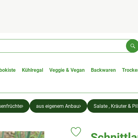
Su
bokiste
Kühlregal
Veggie & Vegan
Backwaren
Trocke
senfrüchte
aus eigenem Anbau
Salate , Kräuter & Pi
Schnittl
Produkt zu Favouriten hinzufüge