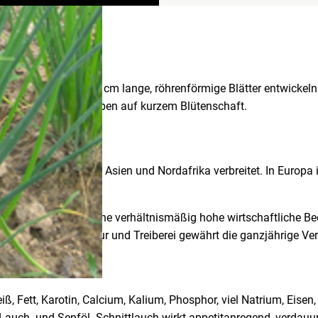
, aus der sich 15-60 cm lange, röhrenförmige Blätter entwickeln
rötlich-violetten Trauben auf kurzem Blütenschaft.
Er ist in ganz Europa, Asien und Nordafrika verbreitet. In Europa
t gemäßigtem Klima.
auchkultur hat aber eine verhältnismäßig hohe wirtschaftliche Be
ion von Freilandkultur und Treiberei gewährt die ganzjährige Ve
iß, Fett, Karotin, Calcium, Kalium, Phosphor, viel Natrium, Eisen
auch- und Senföl. Schnittlauch wirkt appetitanregend, verdauu