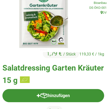
Veggie & Vegan
Bioanbau
, Kontrollstelle
DE-ÖKO-001
Backwaren
DV
, Herk
Trockensortiment
Getränke
Natur-Drogerie
1,79 €
/ Stück
119,33 €
/ 1kg
AllerLiebe
Salatdressing Garten Kräuter
Großgebinde
15 g
Über uns
Service
hinzufügen
Produkt zum Warenkorb hinzufü