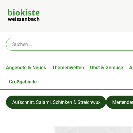
Angebote & Neues
Themenwelten
Obst & Gemüse
A
Großgebinde
Aufschnitt, Salami, Schinken & Streichwu
Mettende