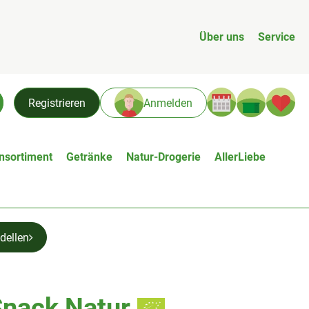
Über uns
Service
Warenk
L
Registrieren
Anmelden
chen
nsortiment
Getränke
Natur-Drogerie
AllerLiebe
dellen
Snack Natur
n