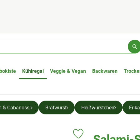
Su
bokiste
Kühlregal
Veggie & Vegan
Backwaren
Trocke
n & Cabanossi
Bratwurst
Heißwürstchen
Frika
Salami-
Produkt zu Favouriten hinzufüge