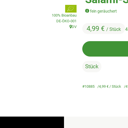
, Verband:
fein geräuchert
100% Bioanbau
, Kontrollstelle:
DE-ÖKO-001
DV
4,99 €
/ Stück
4
, Herkunft:
Stück
#10885
4,99 €
/ Stück
4