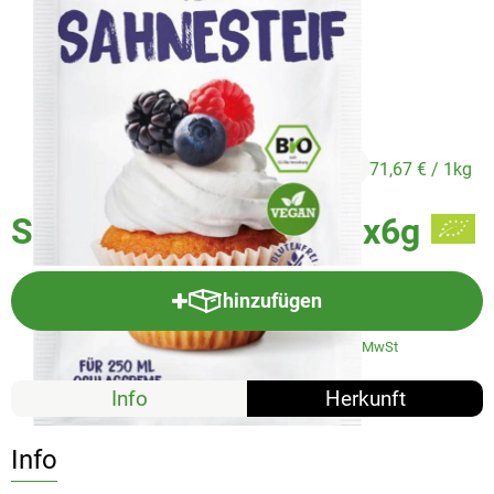
Veggie & Vegan
Backwaren
Trockensortiment
Getränke
1,29 €
/ 3x 6 g
71,67 €
/ 1kg
Natur-Drogerie
Sahnesteif Biovegan 3x6g
AllerLiebe
Großgebinde
hinzufügen
Produkt zum Warenkorb hinzuf
#4613
1,29 €
/ 3x 6 g
71,67 €
/ 1kg
7% MwSt
Über uns
Info
Herkunft
Service
Info