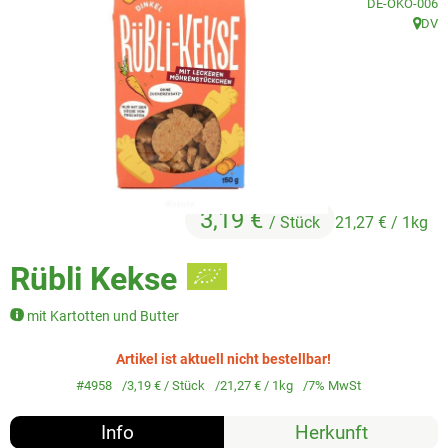
, Kontrollstelle
DE-ÖKO-006
Veggie & Vegan
DV
, Herk
Backwaren
Trockensortiment
Getränke
Natur-Drogerie
3,19 €
/ Stück
21,27 €
/ 1kg
AllerLiebe
Rübli Kekse
Großgebinde
mit Kartotten und Butter
Über uns
Artikel ist aktuell nicht bestellbar!
#4958
3,19 €
/ Stück
21,27 €
/ 1kg
7% MwSt
Service
Info
Herkunft