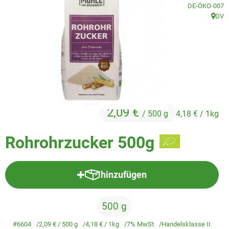
Veggie & Vegan
, Kontrollstelle
DE-ÖKO-007
DV
, Herk
Backwaren
Trockensortiment
Getränke
Natur-Drogerie
2,09 €
/ 500 g
4,18 €
/ 1kg
AllerLiebe
Rohrohrzucker 500g
Großgebinde
hinzufügen
Über uns
Produkt zum Warenkorb hinzufü
Service
500 g
#6604
2,09 €
/ 500 g
4,18 €
/ 1kg
7% MwSt
Handelsklasse II