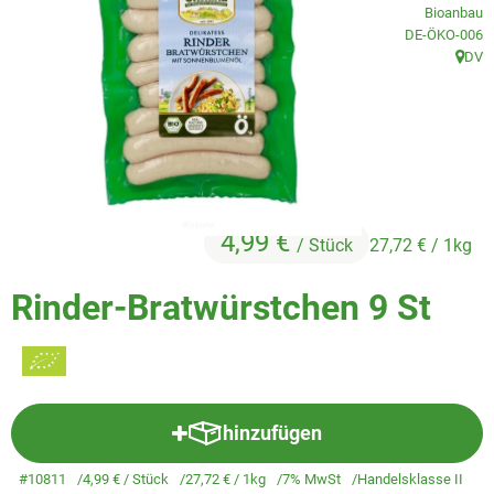
Veggie & Vegan
Bioanbau
, Kontrollstelle
DE-ÖKO-006
Backwaren
DV
, Herk
Trockensortiment
Getränke
Natur-Drogerie
4,99 €
/ Stück
27,72 €
/ 1kg
AllerLiebe
Rinder-Bratwürstchen 9 St
Großgebinde
Über uns
Service
hinzufügen
Produkt zum Warenkorb hinzuf
#10811
4,99 €
/ Stück
27,72 €
/ 1kg
7% MwSt
Handelsklasse II