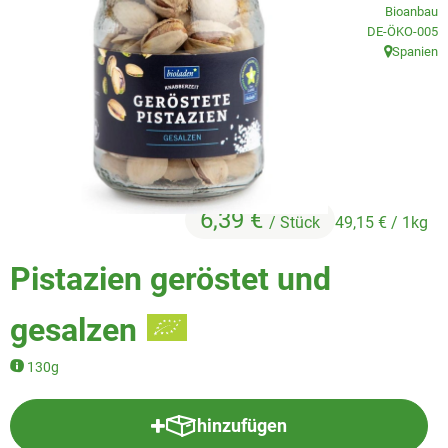
Veggie & Vegan
Bioanbau
, Kontrollstelle
DE-ÖKO-005
Backwaren
Spanien
, Herkunft:
Trockensortiment
Getränke
Natur-Drogerie
6,39 €
/ Stück
49,15 €
/ 1kg
AllerLiebe
Pistazien geröstet und
Großgebinde
gesalzen
Über uns
130g
Service
hinzufügen
Produkt zum Warenkorb hinzufü