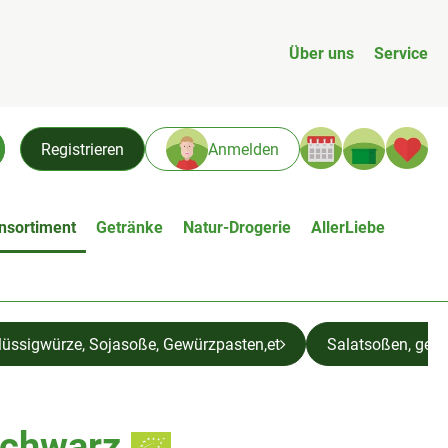
Über uns
Service
Warenk
L
Registrieren
Anmelden
chen
nsortiment
Getränke
Natur-Drogerie
AllerLiebe
lüssigwürze, Sojasoße, Gewürzpasten,et
Salatsoßen, getr.
schwarz
n