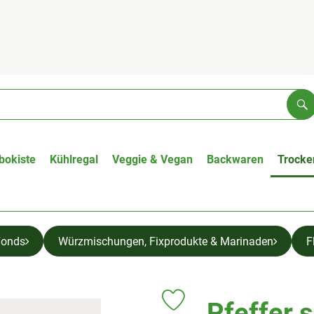
Su
bokiste
Kühlregal
Veggie & Vegan
Backwaren
Trocke
Fonds
Würzmischungen, Fixprodukte & Marinaden
F
Pfeffer 
Produkt zu Favouriten hinzufüge