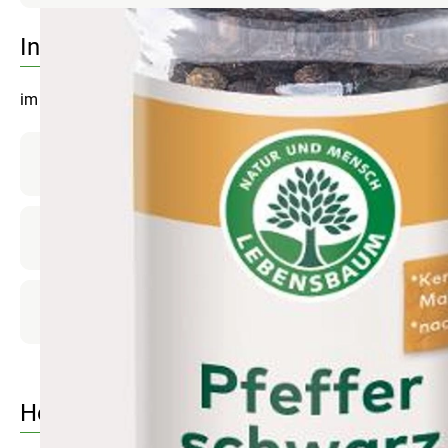
Info
im Glas mit Mühlenaufsatz
Produktinformationen
Zutaten
Produktdatenblatt
Herkunft