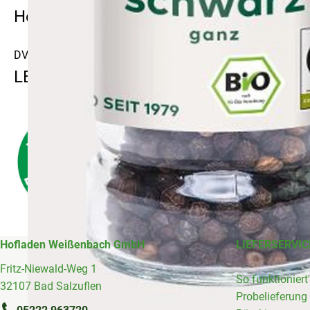
Hersteller: LEB
DV
LEBENSBAUM
Hofladen Weißenbach GmbH
LIEFERSERVIC
Fritz-Niewald-Weg 1
So funktioniert
32107 Bad Salzuflen
Probelieferung