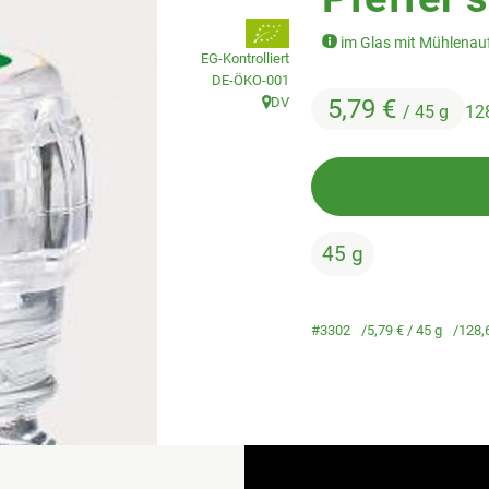
, Verband:
im Glas mit Mühlenau
EG-Kontrolliert
, Kontrollstelle:
DE-ÖKO-001
DV
5,79 €
/ 45 g
12
, Herkunft:
45 g
#3302
5,79 €
/ 45 g
128,