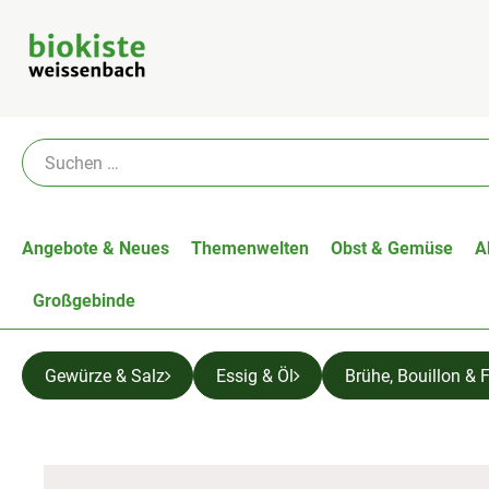
Angebote & Neues
Themenwelten
Obst & Gemüse
A
Großgebinde
Gewürze & Salz
Essig & Öl
Brühe, Bouillon & 