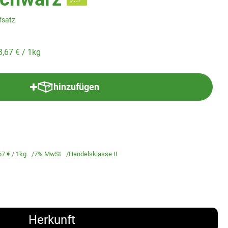
fsatz
8,67 €
/ 1kg
hinzufügen
Produkt zum Warenkorb hinzufügen
67 €
/ 1kg
7% MwSt
Handelsklasse II
Herkunft