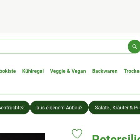
Su
bokiste
Kühlregal
Veggie & Vegan
Backwaren
Trocke
senfrüchte
aus eigenem Anbau
Salate , Kräuter & Pi
Petersili
Produkt zu Favouriten hinzufüge