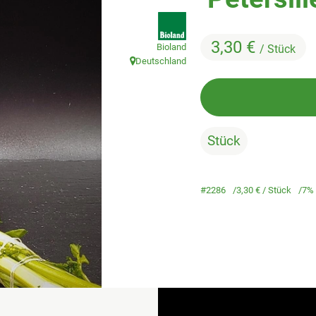
, Verband:
3,30 €
Bioland
/ Stück
Deutschland
, Herkunft:
Stück
#2286
3,30 €
/ Stück
7%