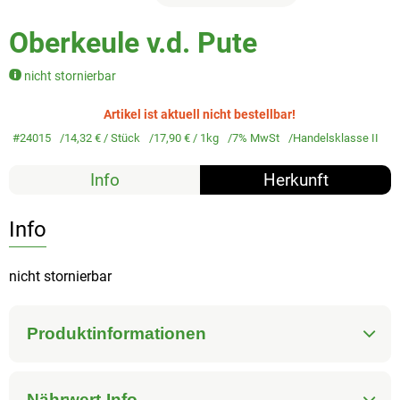
Veggie & Vegan
Oberkeule v.d. Pute
Backwaren
nicht stornierbar
Trockensortiment
Artikel ist aktuell nicht bestellbar!
Getränke
#24015
14,32 €
/ Stück
17,90 €
/ 1kg
7% MwSt
Handelsklasse II
Natur-Drogerie
Info
Herkunft
AllerLiebe
Info
Großgebinde
nicht stornierbar
Über uns
Produktinformationen
Service
Nährwert-Info