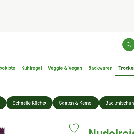
Su
bokiste
Kühlregal
Veggie & Vegan
Backwaren
Trocke
Schnelle Küche
Saaten & Kerne
Backmischun
Nudelrei
Produkt zu Favouriten hinzufüge