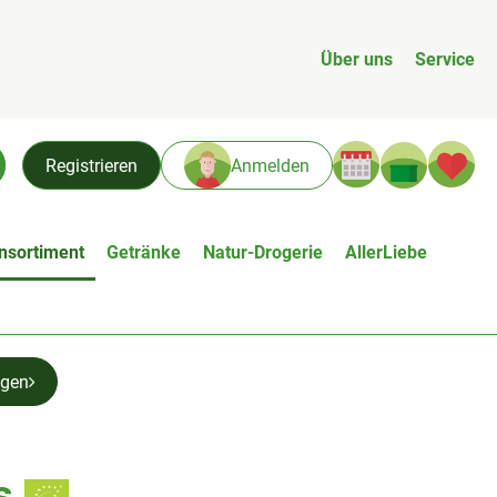
Über uns
Service
Warenk
L
Registrieren
Anmelden
chen
nsortiment
Getränke
Natur-Drogerie
AllerLiebe
gen
s
n