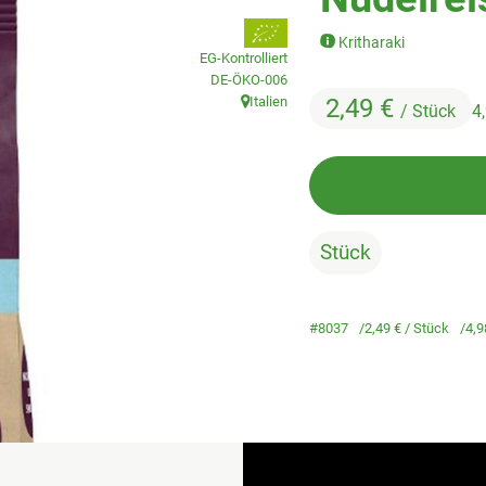
, Verband:
Kritharaki
EG-Kontrolliert
, Kontrollstelle:
DE-ÖKO-006
Italien
2,49 €
/ Stück
4
, Herkunft:
Stück
#8037
2,49 €
/ Stück
4,9