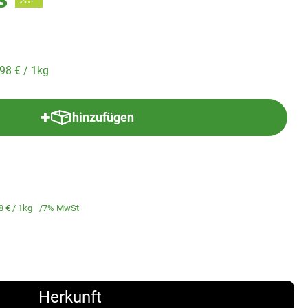
,98 €
/ 1kg
hinzufügen
Produkt zum Warenkorb hinzufügen
8 €
/ 1kg
7% MwSt
Herkunft