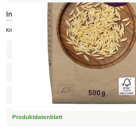
Info
Kritharaki
Produktinformationen
Zutaten
Nährwert-Info
Produktdatenblatt