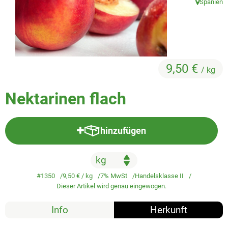
Spanien
Veggie & Vegan
, Herkunft:
Backwaren
Trockensortiment
9,50 €
/ kg
Getränke
Natur-Drogerie
Nektarinen flach
AllerLiebe
hinzufügen
Produkt zum Warenkorb hinzufü
Großgebinde
Über uns
#1350
9,50 €
/ kg
7% MwSt
Handelsklasse II
Dieser Artikel wird genau eingewogen.
Service
Info
Herkunft