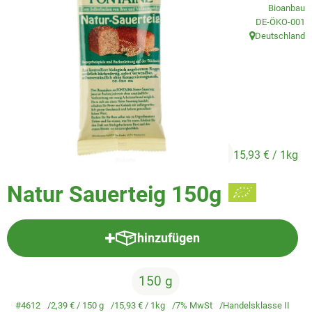
Veggie & Vegan
Bioanbau
, Kontrollstelle
DE-ÖKO-001
Backwaren
Deutschland
, Herkunft:
Trockensortiment
Getränke
Natur-Drogerie
2,39 €
/ 150 g
15,93 €
/ 1kg
AllerLiebe
Natur Sauerteig 150g
Großgebinde
hinzufügen
Über uns
Produkt zum Warenkorb hinzufü
Service
150 g
#4612
2,39 €
/ 150 g
15,93 €
/ 1kg
7% MwSt
Handelsklasse II